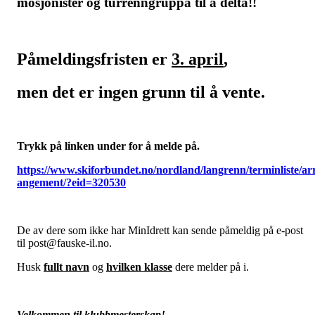
mosjonister og turrenngruppa til å delta!!
Påmeldingsfristen er
3. april
,
men det er ingen grunn til å vente.
Trykk på linken under for å melde på.
https://www.skiforbundet.no/nordland/langrenn/terminliste/ar
angement/?eid=320530
De av dere som ikke har MinIdrett kan sende påmeldig på e-post
til
post@fauske-il.no.
Husk
fullt navn
og
hvilken klasse
dere melder på i.
Velkommen til klubbmesterskap!