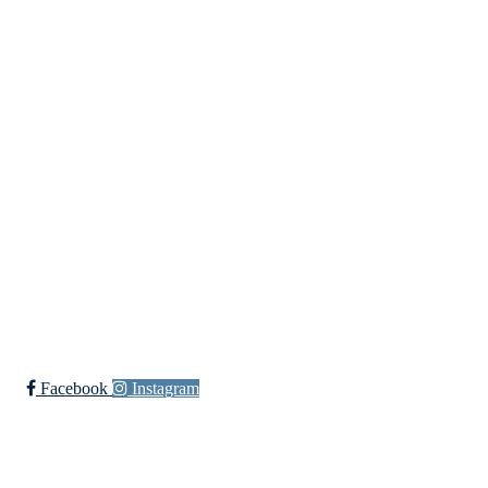
Templateklubben
Templateveien 1, 1111 OSLO
Org. nr.: 23993939
+ 47 815 493 00
leder@templateklubben.no
Bli medlem i klubben!
Trykk her for innmelding
Facebook
Instagram