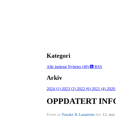
Kategori
Alle innlegg
Nyheter (49)
RSS
Arkiv
2024 (1)
2023 (2)
2022 (6)
2021 (4)
2020
OPPDATERT INF
Postet av
Fauske IL Langrenn
den
12. mar