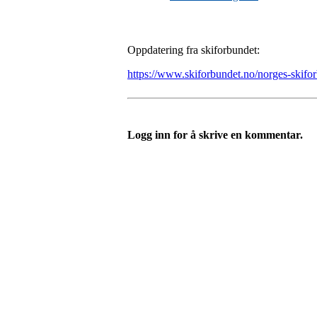
Oppdatering fra skiforbundet:
https://www.skiforbundet.no/norges-skifo
Logg inn for å skrive en kommentar.
Templateklubben
Templateveien 1, 1111 OSLO
Org. nr.: 23993939
+ 47 815 493 00
leder@templateklubben.no