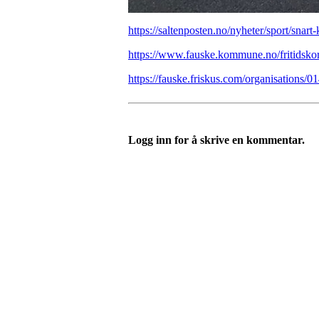
https://saltenposten.no/nyheter/sport/snart-
https://www.fauske.kommune.no/fritidsko
https://fauske.friskus.com/organisation
Logg inn for å skrive en kommentar.
Templateklubben
Templateveien 1, 1111 OSLO
Org. nr.: 23993939
+ 47 815 493 00
leder@templateklubben.no