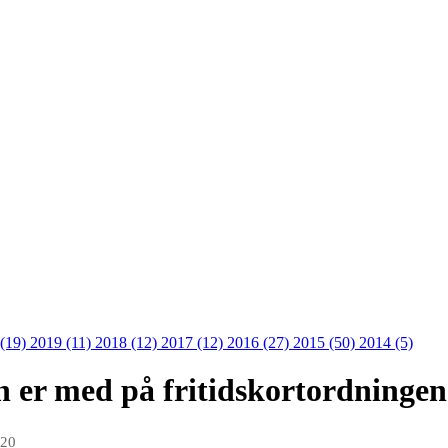
 (19)
2019 (11)
2018 (12)
2017 (12)
2016 (27)
2015 (50)
2014 (5)
 er med på fritidskortordningen
020