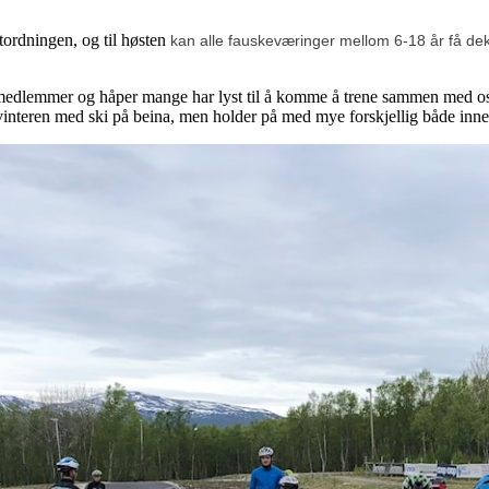
rtordningen, og til høsten
kan alle fauskeværinger mellom 6-18 år få d
medlemmer og håper mange har lyst til å komme å trene sammen med oss. V
 vinteren med ski på beina, men holder på med mye forskjellig både inn