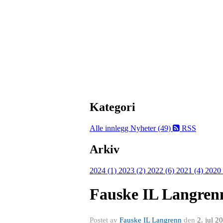
Kategori
Alle innlegg
Nyheter (49)
RSS
Arkiv
2024 (1)
2023 (2)
2022 (6)
2021 (4)
2020
Fauske IL Langrenn
Postet av
Fauske IL Langrenn
den
2. jul 2