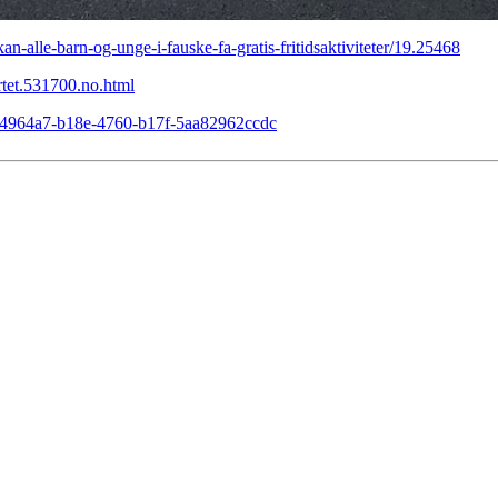
kan-alle-barn-og-unge-i-fauske-fa-gratis-fritidsaktiviteter/19.25468
rtet.531700.no.html
s/014964a7-b18e-4760-b17f-5aa82962ccdc