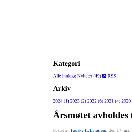
Kategori
Alle innlegg
Nyheter (49)
RSS
Arkiv
2024 (1)
2023 (2)
2022 (6)
2021 (4)
2020
Årsmøtet avholdes t
Postet av
Fauske IL Langrenn
den
17. mar