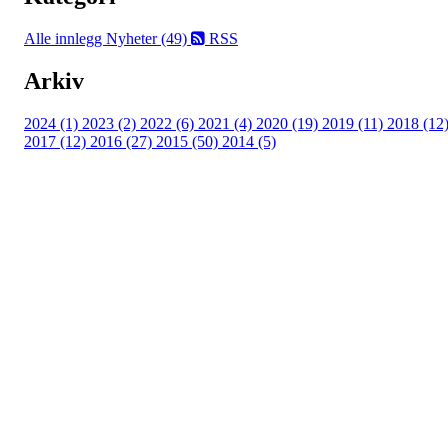
Alle innlegg
Nyheter (49)
RSS
Arkiv
2024 (1)
2023 (2)
2022 (6)
2021 (4)
2020 (19)
2019 (11)
2018 (12
2017 (12)
2016 (27)
2015 (50)
2014 (5)
Templateklubben
Templateveien 1, 1111 OSLO
Org. nr.: 23993939
+ 47 815 493 00
leder@templateklubben.no