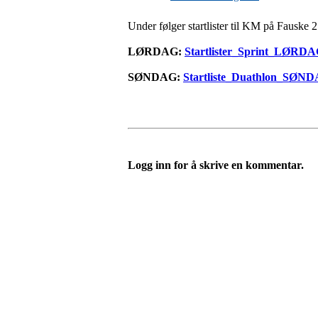
Under følger startlister til KM på Fauske 21
LØRDAG:
Startlister_Sprint_LØRD
SØNDAG:
Startliste_Duathlon_SØN
Logg inn for å skrive en kommentar.
Templateklubben
Templateveien 1, 1111 OSLO
Org. nr.: 23993939