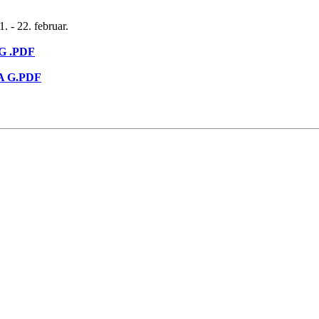
. - 22. februar.
AG .PDF
DA G.PDF