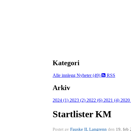
Kategori
Alle innlegg
Nyheter (49)
RSS
Arkiv
2024 (1)
2023 (2)
2022 (6)
2021 (4)
2020
Startlister KM
Postet av
Fauske IL Langrenn
den
19. feb