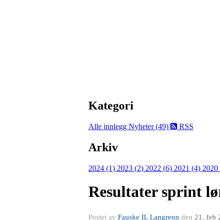
Kategori
Alle innlegg
Nyheter (49)
RSS
Arkiv
2024 (1)
2023 (2)
2022 (6)
2021 (4)
2020
Resultater sprint l
Postet av
Fauske IL Langrenn
den
21. feb