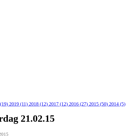
 (19)
2019 (11)
2018 (12)
2017 (12)
2016 (27)
2015 (50)
2014 (5)
ørdag 21.02.15
 2015