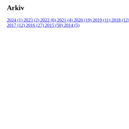
Arkiv
2024 (1)
2023 (2)
2022 (6)
2021 (4)
2020 (19)
2019 (11)
2018 (12
2017 (12)
2016 (27)
2015 (50)
2014 (5)
Templateklubben
Templateveien 1, 1111 OSLO
Org. nr.: 23993939
+ 47 815 493 00
leder@templateklubben.no
Bli medlem i klubben!