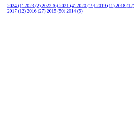
2024 (1)
2023 (2)
2022 (6)
2021 (4)
2020 (19)
2019 (11)
2018 (12
2017 (12)
2016 (27)
2015 (50)
2014 (5)
Templateklubben
Templateveien 1, 1111 OSLO
Org. nr.: 23993939
+ 47 815 493 00
leder@templateklubben.no
Bli medlem i klubben!
Trykk her for innmelding