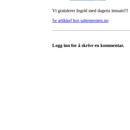
Vi gratulerer Ingrid med dagens innsats!!!
Se artikkel hos saltenposten.no
Logg inn for å skrive en kommentar.
Templateklubben
Templateveien 1, 1111 OSLO
Org. nr.: 23993939
+ 47 815 493 00
leder@templateklubben.no