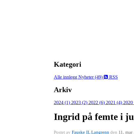
Kategori
Alle innlegg
Nyheter (49)
RSS
Arkiv
2024 (1)
2023 (2)
2022 (6)
2021 (4)
2020
Ingrid på femte i 
Postet av
Fauske IL Langrenn
den
11. mar