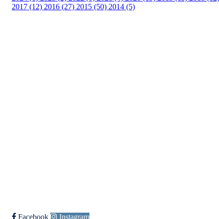
2017 (12)
2016 (27)
2015 (50)
2014 (5)
Templateklubben
Templateveien 1, 1111 OSLO
Org. nr.: 23993939
+ 47 815 493 00
leder@templateklubben.no
Bli medlem i klubben!
Trykk her for innmelding
Facebook
Instagram