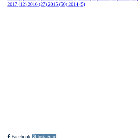
2017 (12)
2016 (27)
2015 (50)
2014 (5)
Templateklubben
Templateveien 1, 1111 OSLO
Org. nr.: 23993939
+ 47 815 493 00
leder@templateklubben.no
Bli medlem i klubben!
Trykk her for innmelding
Facebook
Instagram