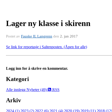
Lager ny klasse i skirenn
Postet av
Fauske IL Langrenn
den
2. jan 2017
Se link for reportasje i Saltenposten. (Åpen for alle)
Logg inn for å skrive en kommentar.
Kategori
Alle innlegg
Nyheter (49)
RSS
Arkiv
2024 (1)
2023 (2)
2022 (6)
2021 (4)
2020 (19)
2019 (11)
2018 (12