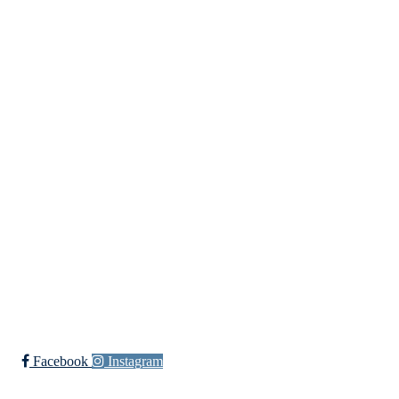
Templateklubben
Templateveien 1, 1111 OSLO
Org. nr.: 23993939
+ 47 815 493 00
leder@templateklubben.no
Bli medlem i klubben!
Trykk her for innmelding
Facebook
Instagram