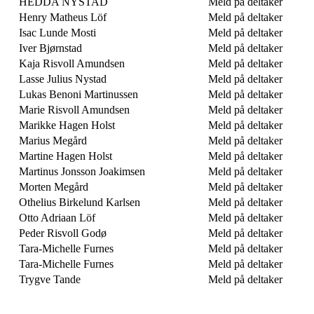
HEDDA NYSTAD
Meld på deltaker
Henry Matheus Löf
Meld på deltaker
Isac Lunde Mosti
Meld på deltaker
Iver Bjørnstad
Meld på deltaker
Kaja Risvoll Amundsen
Meld på deltaker
Lasse Julius Nystad
Meld på deltaker
Lukas Benoni Martinussen
Meld på deltaker
Marie Risvoll Amundsen
Meld på deltaker
Marikke Hagen Holst
Meld på deltaker
Marius Megård
Meld på deltaker
Martine Hagen Holst
Meld på deltaker
Martinus Jonsson Joakimsen
Meld på deltaker
Morten Megård
Meld på deltaker
Othelius Birkelund Karlsen
Meld på deltaker
Otto Adriaan Löf
Meld på deltaker
Peder Risvoll Godø
Meld på deltaker
Tara-Michelle Furnes
Meld på deltaker
Tara-Michelle Furnes
Meld på deltaker
Trygve Tande
Meld på deltaker