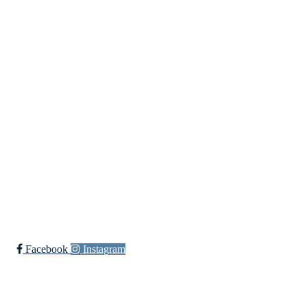
Templateklubben
Templateveien 1, 1111 OSLO
Org. nr.: 23993939
+ 47 815 493 00
leder@templateklubben.no
Bli medlem i klubben!
Trykk her for innmelding
Facebook
Instagram