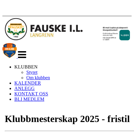
Veksle
navigasjon
KLUBBEN
Styret
Om klubben
KALENDER
ANLEGG
KONTAKT OSS
BLI MEDLEM
Klubbmesterskap 2025 - fristil